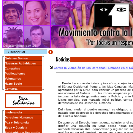
Domingo 09 agosto de 126
Quienes Somos
Nuestras Actividades
Contra la violación de los Derechos Humanos en el Sá
Campañas
Publicaciones
Voluntarios
Desde hace más de treinta y tres años, el ejercito ma
Hazte Socio
el Sáhara Occidental, frente a las Islas Canarias. 
Contacta
aprobadas por la ONU, para concluir un proceso de 
anexionarse el Sáhara. En las zonas ocupadas por M
torturas, la falta de garantías ante la Policía y ante
juicios penales, con marcado móvil político, contra
defensoras de los Derechos Humanos.
Del mismo modo, el pueblo marroquí es obligado a v
Intolerancia
pasado que desprecia los derechos fundamentales de 
del Pueblo Saharaui.
Derechos Humanos
Paz y Tolerancia
De acuerdo al Derecho Internacional, solucionar el con
diseñar una solución en unas pocas horas co
Ética y Justicia
autodeterminación libre, democrático y regular. No se 
pueblos por un solo territorio, es un caso claro de ocupa
Solidaridad y Desarrollo