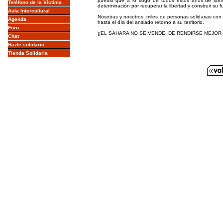
pueblo que a lo largo de todos estos años de sufr
Teléfono de la Víctima
determinación por recuperar la libertad y construir su f
Aula Intercultural
Nosotras y nosotros, miles de personas solidarias c
Agenda
hasta el día del ansiado retorno a su territorio.
Foro
¡¡EL SAHARA NO SE VENDE, DE RENDIRSE MEJOR 
Chat
Hazte solidario
Tienda Solidaria