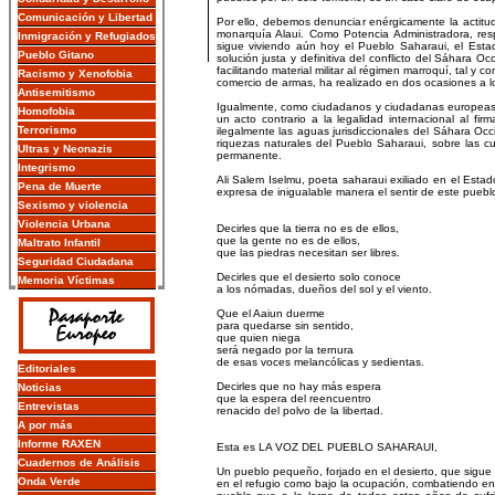
Comunicación y Libertad
Por ello, debemos denunciar enérgicamente la actitud
monarquía Alaui. Como Potencia Administradora, resp
Inmigración y Refugiados
sigue viviendo aún hoy el Pueblo Saharaui, el Est
Pueblo Gitano
solución justa y definitiva del conflicto del Sáhara 
facilitando material militar al régimen marroquí, tal y
Racismo y Xenofobia
comercio de armas, ha realizado en dos ocasiones a lo
Antisemitismo
Igualmente, como ciudadanos y ciudadanas europeas
Homofobia
un acto contrario a la legalidad internacional al f
Terrorismo
ilegalmente las aguas jurisdiccionales del Sáhara Occ
riquezas naturales del Pueblo Saharaui, sobre las c
Ultras y Neonazis
permanente.
Integrismo
Ali Salem Iselmu, poeta saharaui exiliado en el Estad
Pena de Muerte
expresa de inigualable manera el sentir de este pueb
Sexismo y violencia
Violencia Urbana
Decirles que la tierra no es de ellos,
que la gente no es de ellos,
Maltrato Infantil
que las piedras necesitan ser libres.
Seguridad Ciudadana
Decirles que el desierto solo conoce
Memoria Víctimas
a los nómadas, dueños del sol y el viento.
Que el Aaiun duerme
para quedarse sin sentido,
que quien niega
será negado por la ternura
de esas voces melancólicas y sedientas.
Editoriales
Decirles que no hay más espera
Noticias
que la espera del reencuentro
Entrevistas
renacido del polvo de la libertad.
A por más
Informe RAXEN
Esta es LA VOZ DEL PUEBLO SAHARAUI,
Cuadernos de Análisis
Un pueblo pequeño, forjado en el desierto, que sigue
Onda Verde
en el refugio como bajo la ocupación, combatiendo en