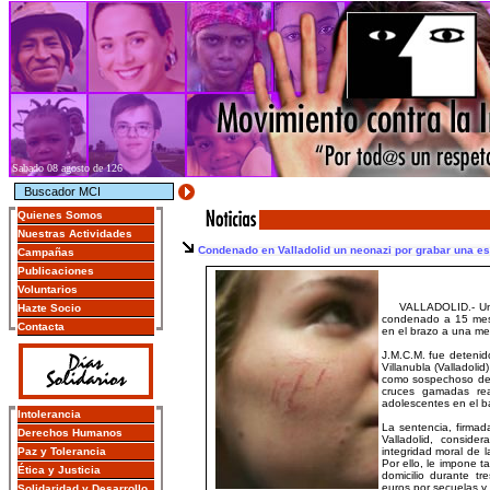
Sabado 08 agosto de 126
Quienes Somos
Nuestras Actividades
Condenado en Valladolid un neonazi por grabar una es
Campañas
Publicaciones
Voluntarios
VALLADOLID.- Un jo
Hazte Socio
condenado a 15 mese
Contacta
en el brazo a una men
J.M.C.M. fue detenid
Villanubla (Valladolid
como sospechoso de s
cruces gamadas rea
adolescentes en el ba
Intolerancia
La sentencia, firmad
Derechos Humanos
Valladolid, consid
Paz y Tolerancia
integridad moral de 
Por ello, le impone t
Ética y Justicia
domicilio durante tr
euros por secuelas y 
Solidaridad y Desarrollo