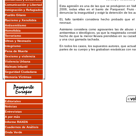
Comunicación y Libertad
Esta agresión es una de las que se produjeron en Vall
2006, todas ellas en el barrio de Parquesol. Fruto 
Inmigración y Refugiados
denunciar la inseguridad y exigir la detención de los a
Pueblo Gitano
EL fallo también considera hecho probado que el
Racismo y Xenofobia
neonazi.
Antisemitismo
Asimismo considera como agravantes las de abuso de
Homofobia
antisemitas o ideológicos, ya que la magistrada consi
Terrorismo
hecho de que la menor llevara prendidas en su cazad
y una cruz gamada tachada.
Ultras y Neonazis
Integrismo
En todos los casos, los supuestos autores, que actua
partes de su cuerpo y les grababan esvásticas con nav
Pena de Muerte
Sexismo y violencia
Violencia Urbana
Maltrato Infantil
Seguridad Ciudadana
Memoria Víctimas
Editoriales
Noticias
Entrevistas
A por más
Informe RAXEN
Cuadernos de Análisis
Onda Verde