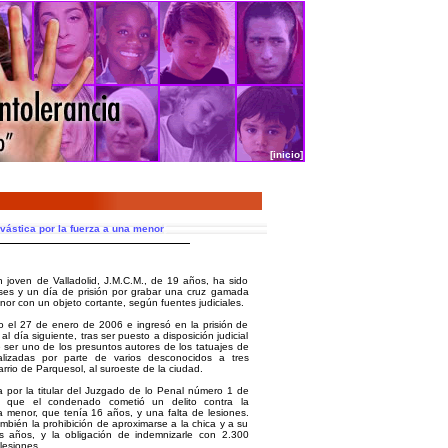
[inicio]
vástica por la fuerza a una menor
ven de Valladolid, J.M.C.M., de 19 años, ha sido
s y un día de prisión por grabar una cruz gamada
or con un objeto cortante, según fuentes judiciales.
o el 27 de enero de 2006 e ingresó en la prisión de
) al día siguiente, tras ser puesto a disposición judicial
er uno de los presuntos autores de los tatuajes de
lizadas por parte de varios desconocidos a tres
rrio de Parquesol, al suroeste de la ciudad.
a por la titular del Juzgado de lo Penal número 1 de
era que el condenado cometió un delito contra la
la menor, que tenía 16 años, y una falta de lesiones.
ambién la prohibición de aproximarse a la chica y a su
es años, y la obligación de indemnizarle con 2.300
lesiones.