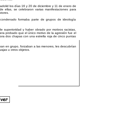
adolid los días 16 y 20 de diciembre y 11 de enero de
de ellas, se celebraron varias manifestaciones para
utores.
 condenado formaba parte de grupos de ideología
 superioridad y haber obrado por motivos racistas,
dera probado que el único motivo de la agresión fue el
ora dos chapas con una estrella roja de cinco puntas
ban en grupo, forzaban a las menores, les descubrían
ajas u otros objetos.